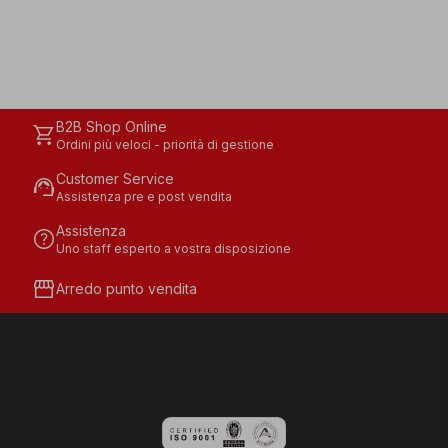
B2B Shop Online
shopping_cart
Ordini più veloci - priorità di gestione
Customer Service
support_agent
Assistenza pre e post vendita
Assistenza
help
Uno staff esperto a vostra disposizione
storefront
Arredo punto vendita