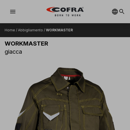
menu
Home
/
Abbigliamento
/
WORKMASTER
WORKMASTER
giacca