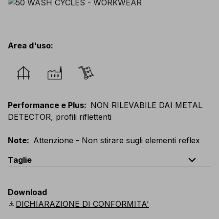
Area d'uso
:
Performance e Plus
:
NON RILEVABILE DAI METAL
DETECTOR, profili riflettenti
Note
:
Attenzione - Non stirare sugli elementi reflex
expand_less
Taglie
EU
:
44
-
64
E
:
46
-
66
F
:
42
-
62
D
:
44
-
64
Download
Scandinavian
:
44
-
64
UK
:
35
-
50
US
:
35
-
50
download
DICHIARAZIONE DI CONFORMITA'