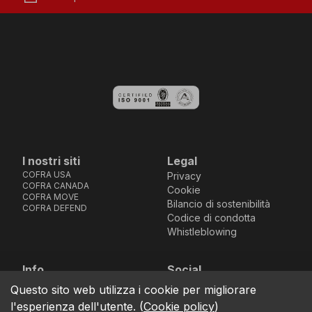
I nostri siti
Legal
COFRA USA
Privacy
COFRA CANADA
Cookie
COFRA MOVE
Bilancio di sostenibilità
COFRA DEFEND
Codice di condotta
Whistleblowing
Info
Social
Via dell’Euro 53-57-59,
Facebook
Instagram
Youtube
LinkedIn
Questo sito web utilizza i cookie per migliorare
location_on
76121 Barletta - BT -
l'esperienza dell'utente.
(
Cookie policy
)
ITALIA