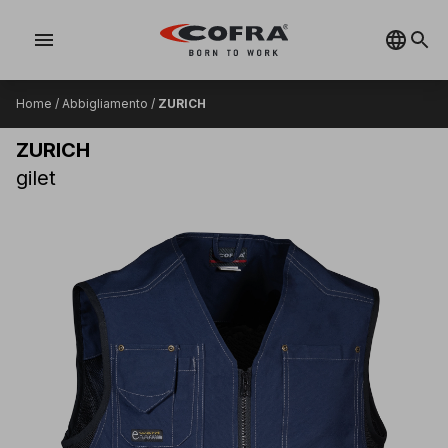
menu
Home
/
Abbigliamento
/
ZURICH
ZURICH
gilet