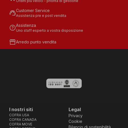
Ordini più veloci - priorità di gestione
Customer Service
support_agent
Assistenza pre e post vendita
Assistenza
help
Uno staff esperto a vostra disposizione
storefront
Arredo punto vendita
I nostri siti
Legal
COFRA USA
Privacy
COFRA CANADA
Cookie
COFRA MOVE
Bilancio di sostenibilità