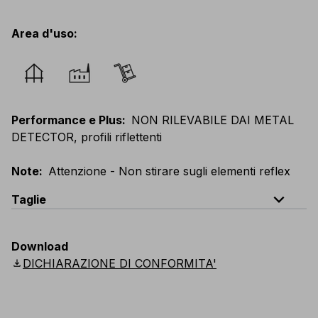
Area d'uso
:
Performance e Plus
:
NON RILEVABILE DAI METAL
DETECTOR, profili riflettenti
Note
:
Attenzione - Non stirare sugli elementi reflex
expand_less
Taglie
EU
:
44
-
64
E
:
46
-
66
F
:
42
-
62
D
:
44
-
64
Download
Scandinavian
:
44
-
64
UK
:
35
-
50
US
:
35
-
50
download
DICHIARAZIONE DI CONFORMITA'