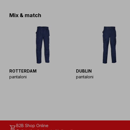
Mix & match
ROTTERDAM
DUBLIN
pantaloni
pantaloni
B2B Shop Online
shopping_cart