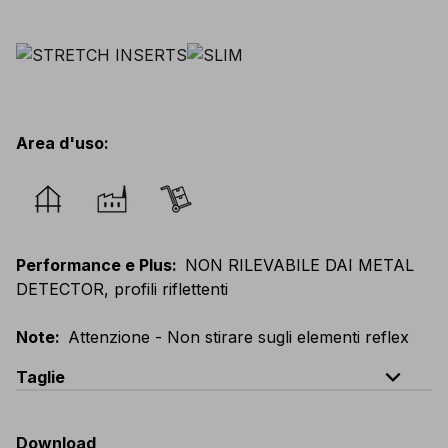
Area d'uso
:
Performance e Plus
:
NON RILEVABILE DAI METAL
DETECTOR, profili riflettenti
Note
:
Attenzione - Non stirare sugli elementi reflex
expand_less
Taglie
EU
:
44
-
64
E
:
38
-
58
F
:
38
-
58
D
:
44
-
64
Download