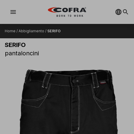
menu
Home
/
Abbigliamento
/
SERIFO
SERIFO
pantaloncini