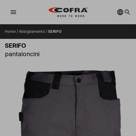
menu
Home
/
Abbigliamento
/
SERIFO
SERIFO
pantaloncini