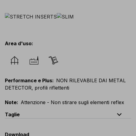
Area d'uso
:
Performance e Plus
:
NON RILEVABILE DAI METAL
DETECTOR, profili riflettenti
Note
:
Attenzione - Non stirare sugli elementi reflex
expand_less
Taglie
EU
:
44
-
64
E
:
38
-
58
F
:
38
-
58
D
:
44
-
64
Download