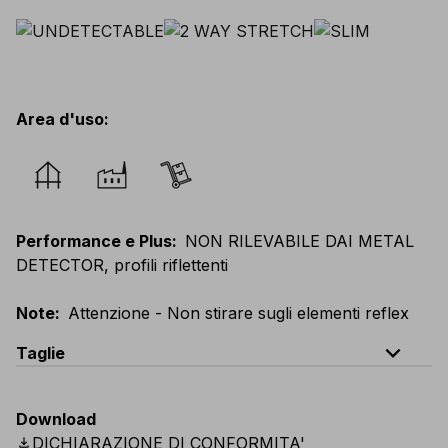
Area d'uso
:
Performance e Plus
:
NON RILEVABILE DAI METAL
DETECTOR, profili riflettenti
Note
:
Attenzione - Non stirare sugli elementi reflex
expand_less
Taglie
EU
:
44
-
64
E
:
38
-
58
F
:
38
-
58
D
:
44
-
64
Download
Scandinavian
:
C44
-
C64
UK
:
30
-
46
US
:
30
-
46
download
DICHIARAZIONE DI CONFORMITA'