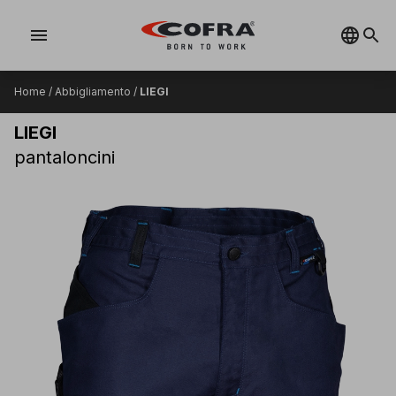
menu
Home
/
Abbigliamento
/
LIEGI
LIEGI
pantaloncini