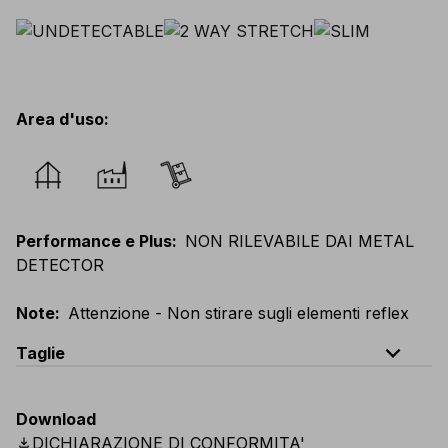
Area d'uso
:
Performance e Plus
:
NON RILEVABILE DAI METAL
DETECTOR
Note
:
Attenzione - Non stirare sugli elementi reflex
expand_less
Taglie
EU
:
44
-
64
E
:
38
-
58
F
:
38
-
58
D
:
44
-
64
Download
Scandinavian
:
C44
-
C64
UK
:
30
-
46
US
:
30
-
46
download
DICHIARAZIONE DI CONFORMITA'