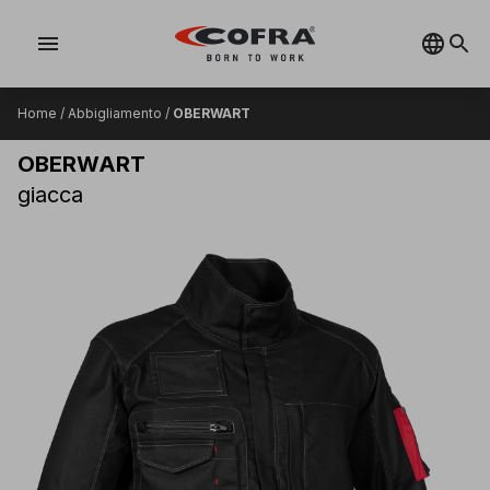
menu
Home
/
Abbigliamento
/
OBERWART
OBERWART
giacca