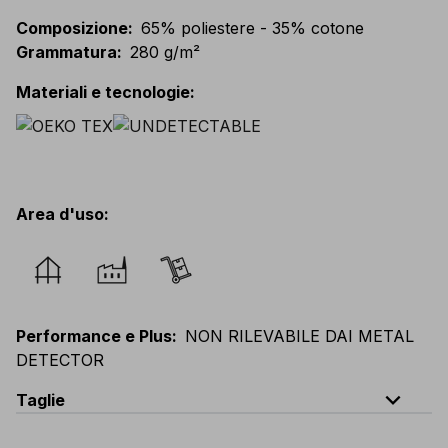
Composizione
:
65% poliestere - 35% cotone
Grammatura
:
280 g/m²
Materiali e tecnologie
:
Area d'uso
:
Performance e Plus
:
NON RILEVABILE DAI METAL
DETECTOR
expand_less
Taglie