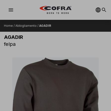
menu
Home
/
Abbigliamento
/
AGADIR
AGADIR
felpa