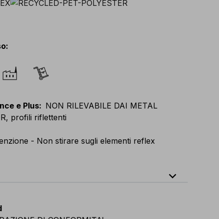
so
:
nce e Plus
:
NON RILEVABILE DAI METAL
profili riflettenti
enzione - Non stirare sugli elementi reflex
expand_less
XL
E
:
XS
-
3XL
F
:
S
-
4XL
D
:
S
-
4XL
d
vian
:
S
-
4XL
UK
:
S
-
4XL
US
:
S
-
4XL