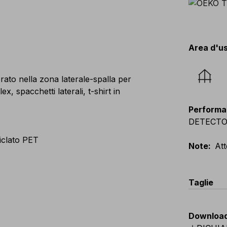
Area d'u
forato nella zona laterale-spalla per
lex, spacchetti laterali, t-shirt in
Performa
DETECTOR, 
iclato PET
Note
:
Att
Taglie
EU
:
S
-
4
Downloa
Scandina