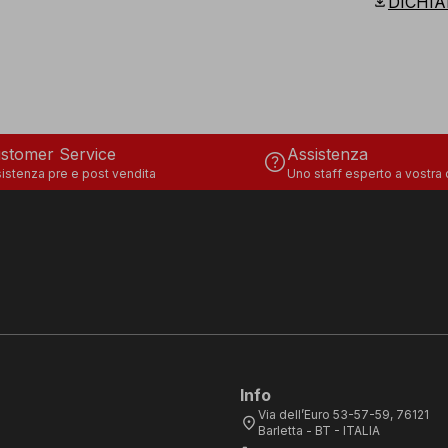
download
DICHIA
stomer Service
Assistenza
help
istenza pre e post vendita
Uno staff esperto a vostra
Info
Via dell’Euro 53-57-59, 76121
location_on
Barletta - BT - ITALIA