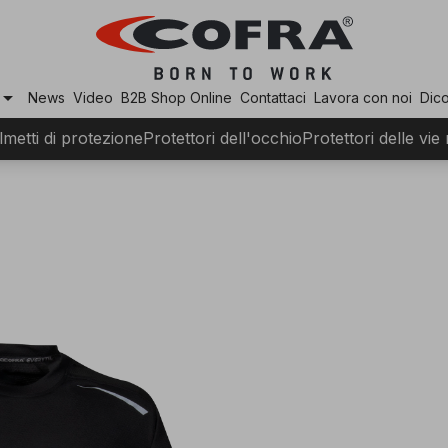
row_drop_down
News
Video
B2B Shop Online
Contattaci
Lavora con noi
Dico
lmetti di protezione
Protettori dell'occhio
Protettori delle vie