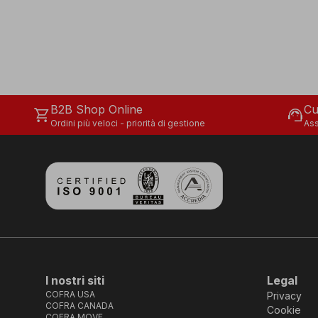
B2B Shop Online
Cu
shopping_cart
support_agent
Ordini più veloci - priorità di gestione
Ass
I nostri siti
Legal
COFRA USA
Privacy
COFRA CANADA
Cookie
COFRA MOVE