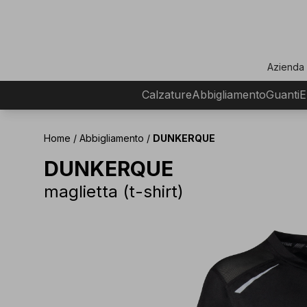
ar
Azienda
Calzature
Abbigliamento
Guanti
E
Home
/
Abbigliamento
/
DUNKERQUE
DUNKERQUE
maglietta (t-shirt)