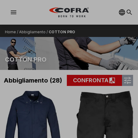
menu
Home
/
Abbigliamento
/
COTTON PRO
COTTON PRO
tune
compare
Abbigliamento (28)
CONFRONTA