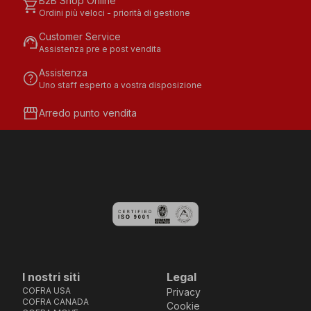
B2B Shop Online
shopping_cart
Ordini più veloci - priorità di gestione
Customer Service
support_agent
Assistenza pre e post vendita
Assistenza
help
Uno staff esperto a vostra disposizione
storefront
Arredo punto vendita
I nostri siti
Legal
COFRA USA
Privacy
COFRA CANADA
Cookie