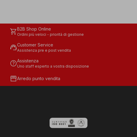
B2B Shop Online
shopping_cart
Ordini più veloci - priorità di gestione
Customer Service
support_agent
Assistenza pre e post vendita
Assistenza
help
Uno staff esperto a vostra disposizione
storefront
Arredo punto vendita