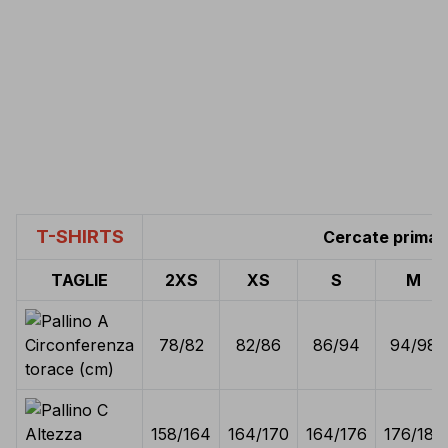
T-SHIRTS
Cercate prima l
TAGLIE
2XS
XS
S
M
Circonferenza
78/82
82/86
86/94
94/98
torace (cm)
Altezza
158/164
164/170
164/176
176/182