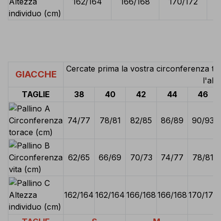
Altezza
162/164
166/168
170/172
1
individuo (cm)
Cercate prima la vostra circonferenza tor
GIACCHE
l'alt
TAGLIE
38
40
42
44
46
Circonferenza
74/77
78/81
82/85
86/89
90/93
torace (cm)
Circonferenza
62/65
66/69
70/73
74/77
78/81
vita (cm)
Altezza
162/164
162/164
166/168
166/168
170/172
individuo (cm)