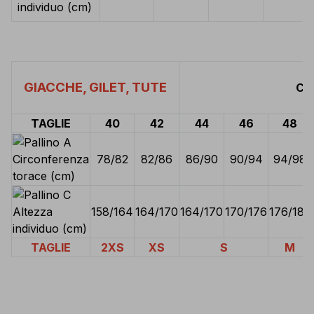
individuo (cm)
GIACCHE, GILET, TUTE
Cer
TAGLIE
40
42
44
46
48
Circonferenza
78/82
82/86
86/90
90/94
94/98
torace (cm)
Altezza
158/164
164/170
164/170
170/176
176/182
individuo (cm)
TAGLIE
2XS
XS
S
M