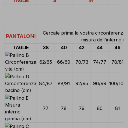
TAGLIE
S
M
L
Cercate prima la vostra circonferenza v
PANTALONI
misura dell'interno ga
TAGLIE
38
40
42
44
46
Circonferenza
62/65
66/69
70/73
74/77
78/81
vita (cm)
Circonferenza
84/87
88/91
92/95
96/99
100/103
bacino (cm)
Misura
77
78
79
80
81
interno
gamba (cm)