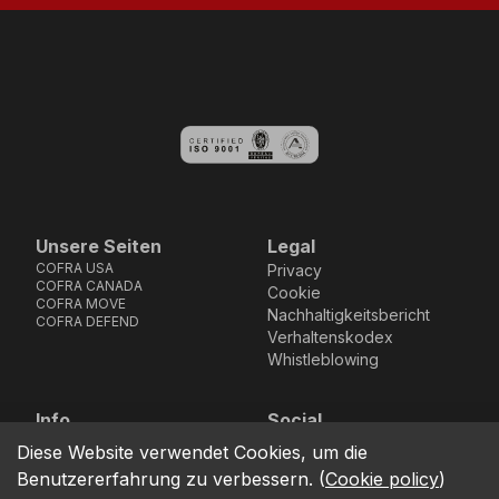
Unsere Seiten
Legal
COFRA USA
Privacy
COFRA CANADA
Cookie
COFRA MOVE
Nachhaltigkeitsbericht
COFRA DEFEND
Verhaltenskodex
Whistleblowing
Info
Social
Via dell’Euro 53-57-59,
Facebook
Instagram
Youtube
LinkedIn
Diese Website verwendet Cookies, um die
location_on
76121 Barletta - BT -
Benutzererfahrung zu verbessern.
(
Cookie policy
)
ITALIA