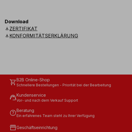
Download
download
ZERTIFIKAT
download
KONFORMITÄTSERKLÄRUNG
B2B Online-Shop
shopping_cart
Schnellere Bestellungen - Priorität bei der Bearbeitung
Kundenservice
support_agent
Vor- und nach dem Verkauf Support
Beratung
help
Ein erfahrenes Team steht zu Ihrer Verfügung
storefront
Geschäftseinrichtung