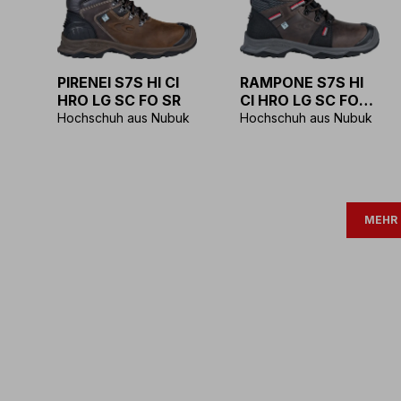
PIRENEI S7S HI CI
RAMPONE S7S HI
HRO LG SC FO SR
CI HRO LG SC FO
SR
Hochschuh aus Nubuk
Hochschuh aus Nubuk
MEHR 