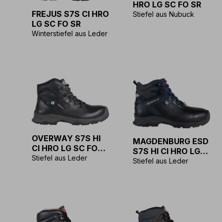
HRO LG SC FO SR
FREJUS S7S CI HRO
Stiefel aus Nubuck
LG SC FO SR
Winterstiefel aus Leder
OVERWAY S7S HI
MAGDENBURG ESD
CI HRO LG SC FO
S7S HI CI HRO LG
SR
Stiefel aus Leder
SC FO SR
Stiefel aus Leder