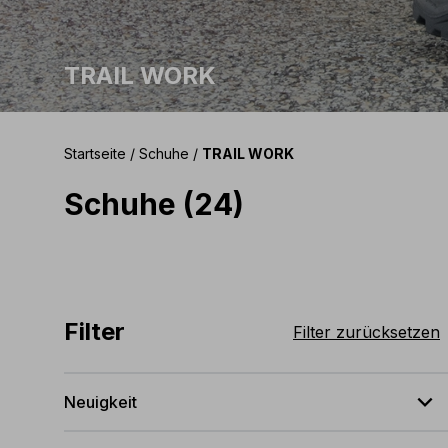
TRAIL WORK
Startseite
/
Schuhe
/
TRAIL WORK
Schuhe (24)
Filter
Filter zurücksetzen
expand_less
Neuigkeit