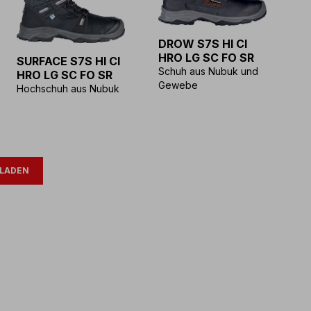
DROW S7S HI CI
HRO LG SC FO SR
SURFACE S7S HI CI
Schuh aus Nubuk und
HRO LG SC FO SR
Gewebe
Hochschuh aus Nubuk
LADEN