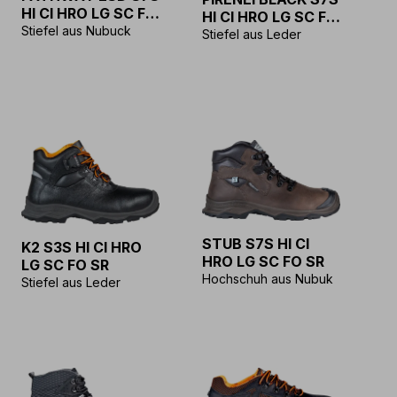
HI CI HRO LG SC FO
HI CI HRO LG SC FO
SR
Stiefel aus Nubuck
SR
Stiefel aus Leder
STUB S7S HI CI
K2 S3S HI CI HRO
HRO LG SC FO SR
LG SC FO SR
Hochschuh aus Nubuk
Stiefel aus Leder