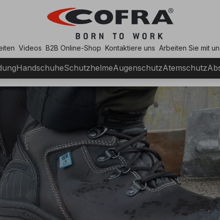
eiten
Videos
B2B Online-Shop
Kontaktiere uns
Arbeiten Sie mit un
dung
Handschuhe
Schutzhelme
Augenschutz
Atemschutz
Abs