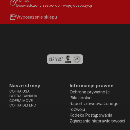
Pomoc
help
Doświadczony zespół do Twojej dyspozycji
storefront
Wyposażenie sklepu
Nasze strony
Informacje prawne
COFRA USA
Ochrona prywatności
COFRA CANADA
Pliki cookie
COFRA MOVE
Raport zrównoważonego
COFRA DEFEND
rozwoju
Kodeks Postępowania
Zgłaszanie nieprawidłowości