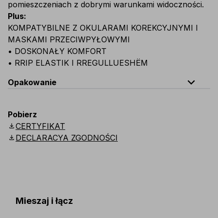
pomieszczeniach z dobrymi warunkami widoczności.
Plus
:
KOMPATYBILNE Z OKULARAMI KOREKCYJNYMI I
MASKAMI PRZECIWPYŁOWYMI
• DOSKONAŁY KOMFORT
• RRIP ELASTIK I RREGULLUESHËM
expand_less
Opakowanie
Kod
Ilość
Pobierz
download
CERTYFIKAT
E014-B100
Pudełko: 5 szt. okularów w pojedync
download
DECLARACYA ZGODNOŚCI
E014-K100
Karton: 12 pudełek (60 szt. okularów w poj
Mieszaj i łącz