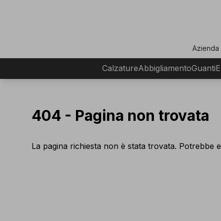
ar
Azienda
Calzature
Abbigliamento
Guanti
E
404 -
Pagina non trovata
La pagina richiesta non è stata trovata. Potrebbe e