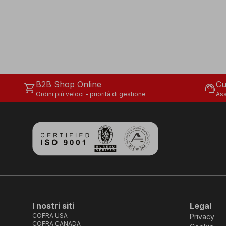
B2B Shop Online
Cu
shopping_cart
support_agent
Ordini più veloci - priorità di gestione
Ass
I nostri siti
Legal
COFRA USA
Privacy
COFRA CANADA