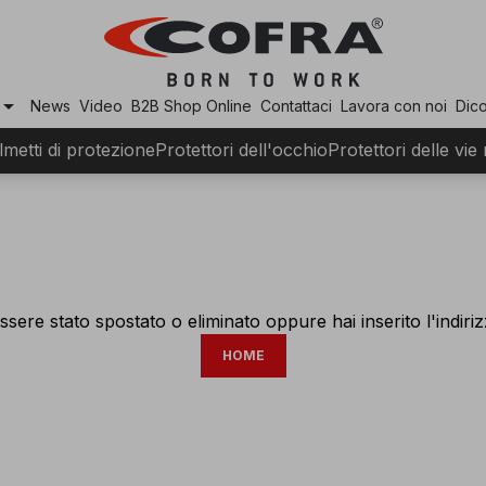
row_drop_down
News
Video
B2B Shop Online
Contattaci
Lavora con noi
Dico
lmetti di protezione
Protettori dell'occhio
Protettori delle vie
ssere stato spostato o eliminato oppure hai inserito l'indir
HOME