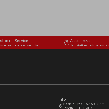
stomer Service
Assistenza
help
istenza pre e post vendita
Uno staff esperto a vostra
Info
Via dell’Euro 53-57-59, 76121
location_on
Barletta - BT - ITALIA