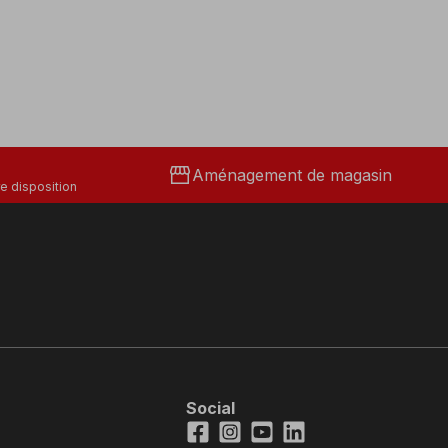
storefront
Aménagement de magasin
e disposition
Social
Facebook
Instagram
Youtube
LinkedIn