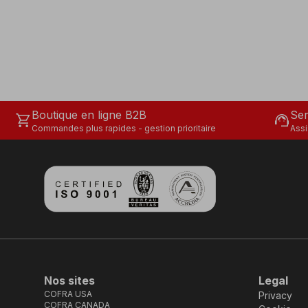
Boutique en ligne B2B
Ser
shopping_cart
support_agent
Commandes plus rapides - gestion prioritaire
Assi
Nos sites
Legal
COFRA USA
Privacy
COFRA CANADA