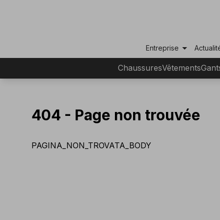
arrow_drop_down
Entreprise
Actualit
Chaussures
Vêtements
Gant
404 -
Page non trouvée
PAGINA_NON_TROVATA_BODY