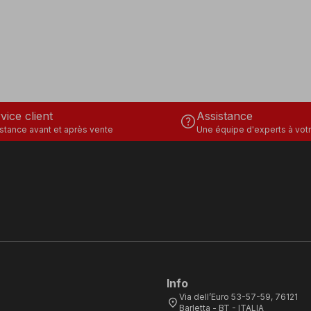
vice client
Assistance
help
stance avant et après vente
Une équipe d'experts à votr
Info
Via dell’Euro 53-57-59, 76121
location_on
Barletta - BT - ITALIA