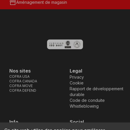
storefront
Aménagement de magasin
Nos sites
Legal
COFRA USA
Privacy
COFRA CANADA
Cookie
COFRA MOVE
Rapport de développement
COFRA DEFEND
durable
Code de conduite
Whistleblowing
Info
Social
Via dell’Euro 53-57-59,
Facebook
Instagram
Youtube
LinkedIn