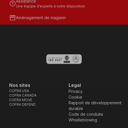
Assistance
help
Une équipe d'experts à votre disposition
storefront
Aménagement de magasin
Nos sites
Legal
COFRA USA
Privacy
COFRA CANADA
Cookie
COFRA MOVE
Rapport de développement
COFRA DEFEND
durable
Code de conduite
Whistleblowing