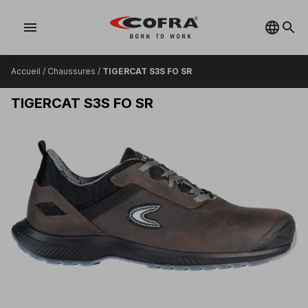
menu
Accueil
/
Chaussures
/
TIGERCAT S3S FO SR
TIGERCAT S3S FO SR