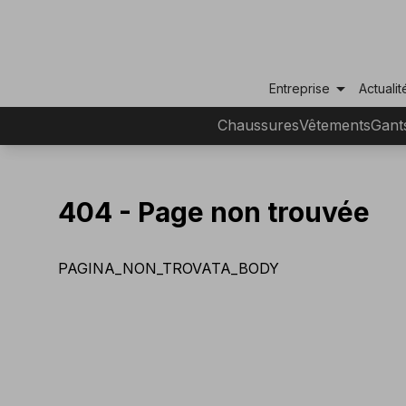
arrow_drop_down
Entreprise
Actualit
Chaussures
Vêtements
Gant
404 -
Page non trouvée
PAGINA_NON_TROVATA_BODY