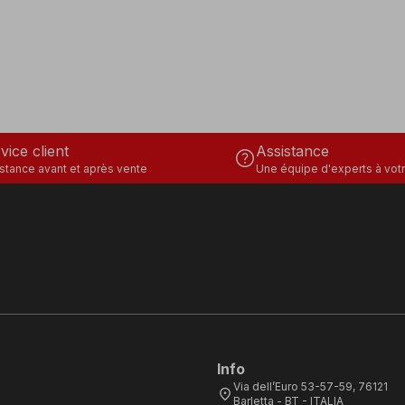
vice client
Assistance
help
stance avant et après vente
Une équipe d'experts à votr
Info
Via dell’Euro 53-57-59, 76121
location_on
Barletta - BT - ITALIA