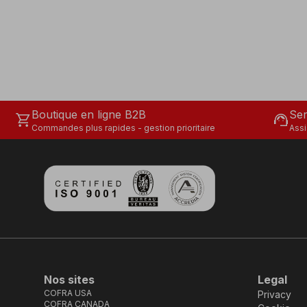
Boutique en ligne B2B
Ser
shopping_cart
support_agent
Commandes plus rapides - gestion prioritaire
Assi
Nos sites
Legal
COFRA USA
Privacy
COFRA CANADA