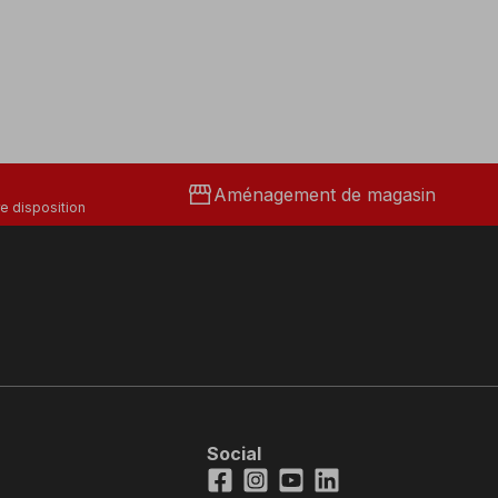
storefront
Aménagement de magasin
e disposition
Social
Facebook
Instagram
Youtube
LinkedIn