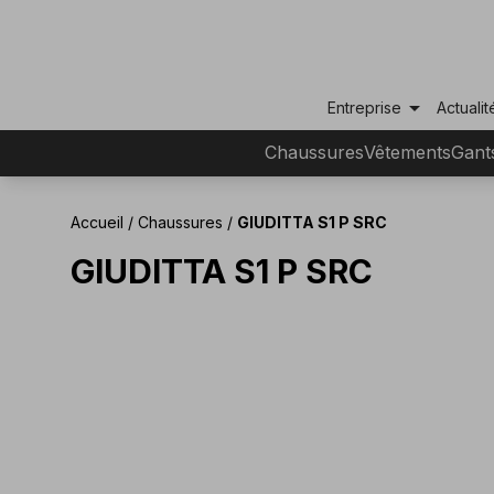
arrow_drop_down
Entreprise
Actualit
Chaussures
Vêtements
Gant
Accueil
/
Chaussures
/
GIUDITTA S1 P SRC
GIUDITTA S1 P SRC