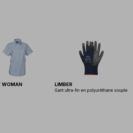
Y WOMAN
LIMBER
E
Gant ultra-fin en polyuréthane souple
Ga
n