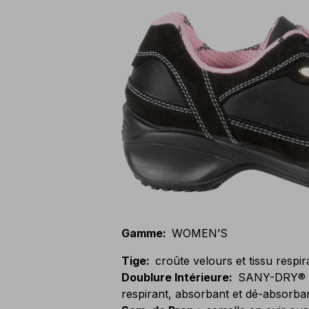
Gamme
:
WOMEN’S
Tige
:
croûte velours et tissu respir
Doublure Intérieure
:
SANY-DRY® 10
respirant, absorbant et dé-absorban