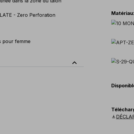
tinée dans la zone du talon
Matériau
LATE - Zero Perforation
s pour femme
expand_less
Disponibl
Téléchar
download
DÉCLA