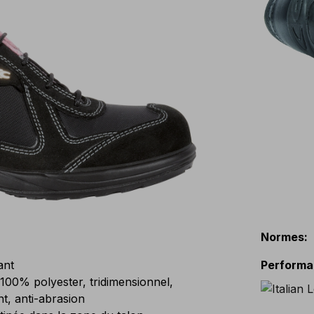
Normes
:
ant
Perform
0% polyester, tridimensionnel,
t, anti-abrasion