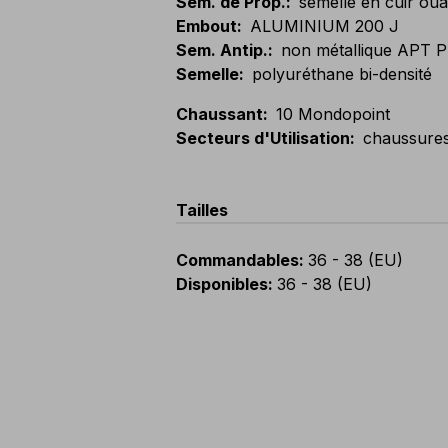
Sem. de Prop.
:
semelle en cuir oua
Embout
:
ALUMINIUM 200 J
Sem. Antip.
:
non métallique APT P
Semelle
:
polyuréthane bi-densité
Chaussant
:
10 Mondopoint
Secteurs d'Utilisation
:
chaussure
Tailles
Commandables
:
36 - 38 (EU)
Disponibles
:
36 - 38 (EU)