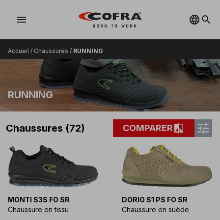
menu
Accueil
/
Chaussures
/
RUNNING
RUNNING
tune
compare
Chaussures (72)
COMPARER
MONTI S3S FO SR
DORIO S1 PS FO SR
Chaussure en tissu
Chaussure en suède