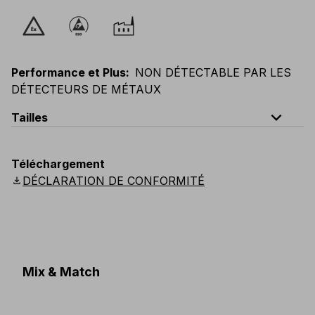
Performance et Plus
:
NON DÉTECTABLE PAR LES
DÉTECTEURS DE MÉTAUX
expand_less
Tailles
EU
:
S
-
3XL
E
:
XS
-
2XL
F
:
S
-
3XL
D
:
S
-
3XL
Téléchargement
Scandinavian
:
S
-
3XL
UK
:
S
-
3XL
US
:
S
-
3XL
download
DÉCLARATION DE CONFORMITÉ
Mix & Match