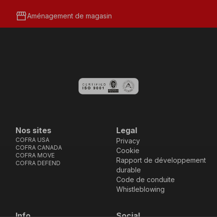
storefront
Aménagement de magasin
Nos sites
Legal
COFRA USA
Privacy
COFRA CANADA
Cookie
COFRA MOVE
Rapport de développement
COFRA DEFEND
durable
Code de conduite
Whistleblowing
Info
Social