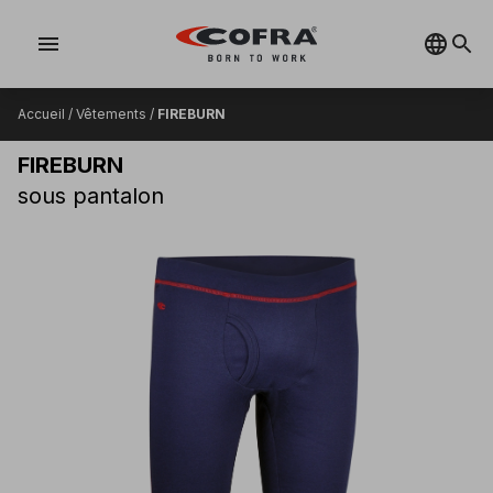
menu
Accueil
/
Vêtements
/
FIREBURN
FIREBURN
sous pantalon