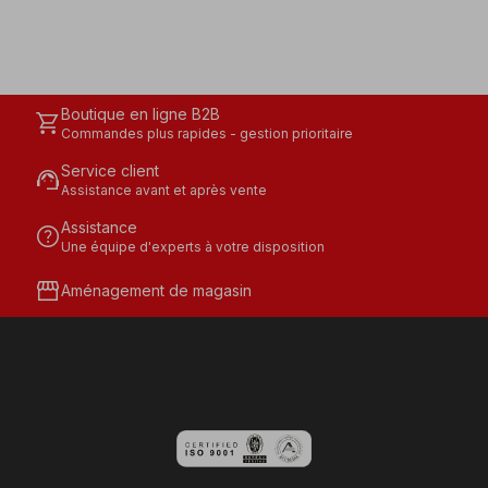
Boutique en ligne B2B
shopping_cart
Commandes plus rapides - gestion prioritaire
Service client
support_agent
Assistance avant et après vente
Assistance
help
Une équipe d'experts à votre disposition
storefront
Aménagement de magasin