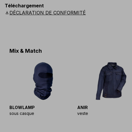
EU
:
S
-
3XL
E
:
XS
-
2XL
F
:
S
-
3XL
D
:
S
-
3XL
Téléchargement
Scandinavian
:
S
-
3XL
UK
:
S
-
3XL
US
:
S
-
3XL
download
DÉCLARATION DE CONFORMITÉ
Mix & Match
BLOWLAMP
ANIR
sous casque
veste