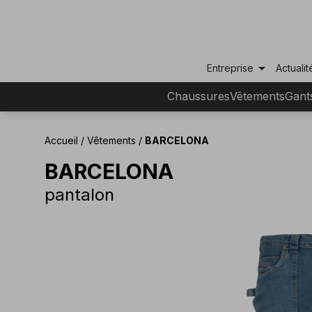
arrow_drop_down
Entreprise
Actualit
Chaussures
Vêtements
Gant
Accueil
/
Vêtements
/
BARCELONA
BARCELONA
pantalon