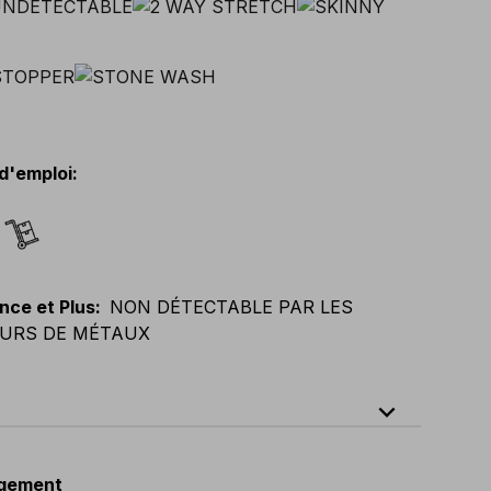
d'emploi
:
nce et Plus
:
NON DÉTECTABLE PAR LES
URS DE MÉTAUX
expand_less
64
E
:
38
-
58
F
:
38
-
58
D
:
44
-
64
gement