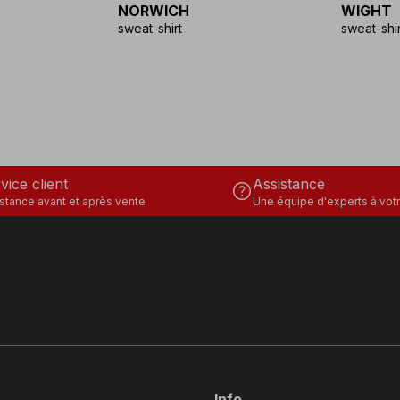
NORWICH
WIGHT
sweat-shirt
sweat-shir
vice client
Assistance
help
stance avant et après vente
Une équipe d'experts à votr
Info