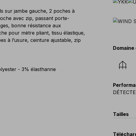
ils sur jambe gauche, 2 poches à
 poche avec zip, passant porte-
ages, bonne résistance aux
e pour mètre pliant, tissu élastique,
es à l’usure, ceinture ajustable, zip
Domaine 
yester - 3% élasthanne
Performa
DÉTECTE
Tailles
EU
:
44
-
Téléchar