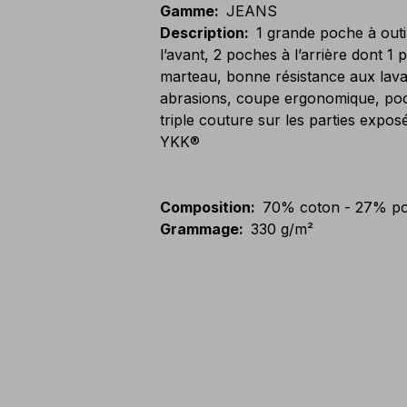
Gamme
:
JEANS
Description
:
1 grande poche à out
l’avant, 2 poches à l’arrière dont 1
marteau, bonne résistance aux lav
abrasions, coupe ergonomique, poch
triple couture sur les parties exposé
YKK®
Composition
:
70% coton - 27% pol
Grammage
:
330 g/m²