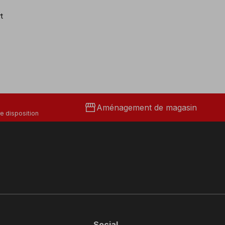
t
storefront
Aménagement de magasin
e disposition
Social