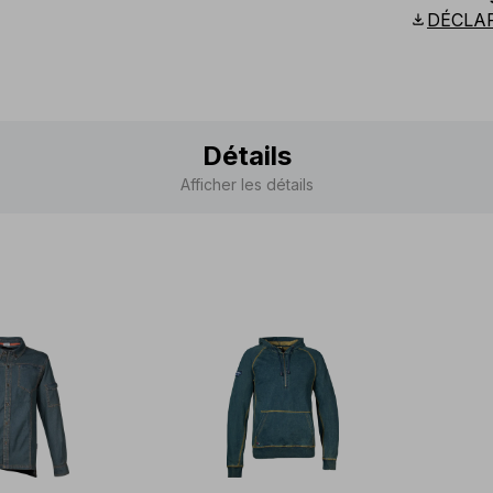
Scandina
download
DÉCLA
Détails
Afficher les détails