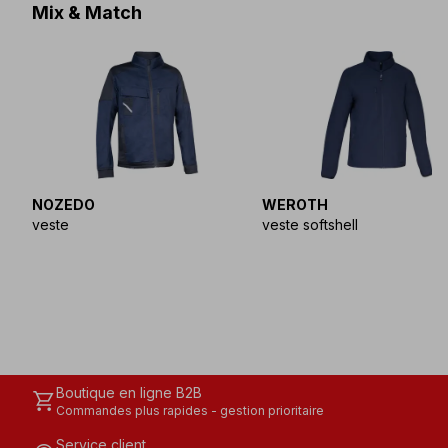
Mix & Match
NOZEDO
WEROTH
veste
veste softshell
Boutique en ligne B2B
shopping_cart
Commandes plus rapides - gestion prioritaire
Service client