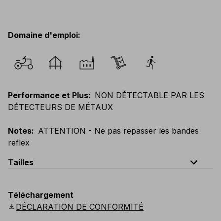
Domaine d'emploi
:
Performance et Plus
:
NON DÉTECTABLE PAR LES
DÉTECTEURS DE MÉTAUX
Notes
:
ATTENTION - Ne pas repasser les bandes
reflex
expand_less
Tailles
EU
:
XXS
-
6XL
E
:
3XS
-
5XL
F
:
XXS
-
6XL
Téléchargement
D
:
XXS
-
6XL
Scandinavian
:
XXS
-
6XL
download
DÉCLARATION DE CONFORMITÉ
UK
:
XXS
-
6XL
US
:
XXS
-
6XL