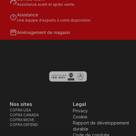
support_agent
Assistance avant et après vente
Assistance
help
Une équipe d'experts à votre disposition
storefront
Aménagement de magasin
Nos sites
Legal
COFRA USA
Privacy
COFRA CANADA
Cookie
COFRA MOVE
Rapport de développement
COFRA DEFEND
durable
Code de conduite