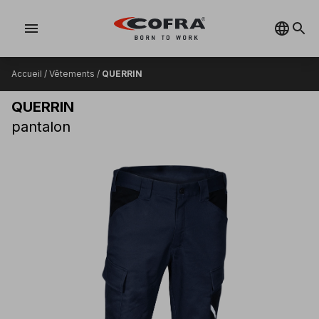
menu
Accueil
/
Vêtements
/
QUERRIN
QUERRIN
pantalon