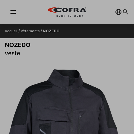
menu
Accueil
/
Vêtements
/
NOZEDO
NOZEDO
veste