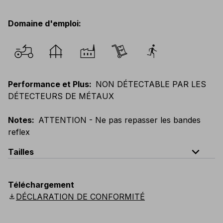
Domaine d'emploi
:
Performance et Plus
:
NON DÉTECTABLE PAR LES
DÉTECTEURS DE MÉTAUX
Notes
:
ATTENTION - Ne pas repasser les bandes
reflex
expand_less
Tailles
EU
:
XS
-
5XL
E
:
XXS
-
4XL
F
:
XS
-
5XL
Téléchargement
UK
:
XS
-
5XL
US
:
XS
-
5XL
Scandinavian
:
XS
-
5XL
download
DÉCLARATION DE CONFORMITÉ