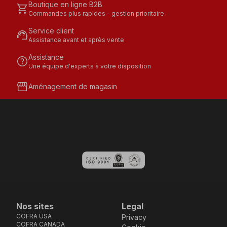
Boutique en ligne B2B
shopping_cart
Commandes plus rapides - gestion prioritaire
Service client
support_agent
Assistance avant et après vente
Assistance
help
Une équipe d'experts à votre disposition
storefront
Aménagement de magasin
Nos sites
Legal
COFRA USA
Privacy
COFRA CANADA