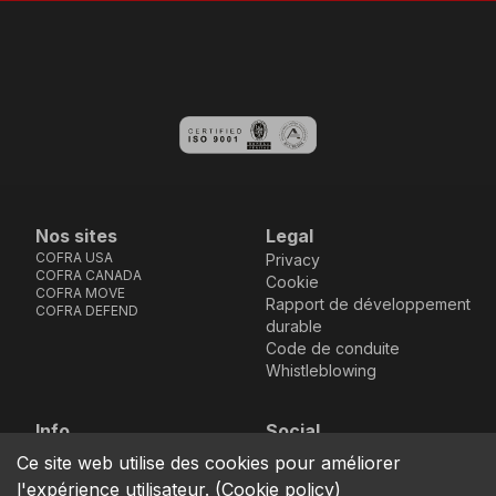
Nos sites
Legal
COFRA USA
Privacy
COFRA CANADA
Cookie
COFRA MOVE
Rapport de développement
COFRA DEFEND
durable
Code de conduite
Whistleblowing
Info
Social
Via dell’Euro 53-57-59,
Facebook
Instagram
Youtube
LinkedIn
Ce site web utilise des cookies pour améliorer
location_on
76121 Barletta - BT -
l'expérience utilisateur.
(
Cookie policy
)
ITALIA