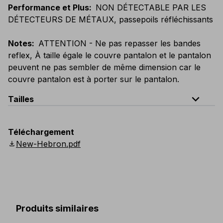
Performance et Plus
:
NON DÉTECTABLE PAR LES
DÉTECTEURS DE MÉTAUX, passepoils réfléchissants
Notes
:
ATTENTION - Ne pas repasser les bandes
reflex, À taille égale le couvre pantalon et le pantalon
peuvent ne pas sembler de même dimension car le
couvre pantalon est à porter sur le pantalon.
expand_less
Tailles
EU
:
44
-
64
E
:
38
-
58
F
:
38
-
58
D
:
44
-
64
Téléchargement
Scandinavian
:
C44
-
C64
UK
:
30
-
46
US
:
30
-
46
download
New-Hebron.pdf
Produits similaires