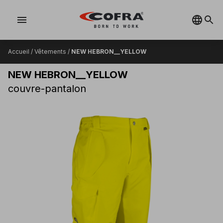
menu
Accueil
/
Vêtements
/
NEW HEBRON__YELLOW
NEW HEBRON__YELLOW
couvre-pantalon