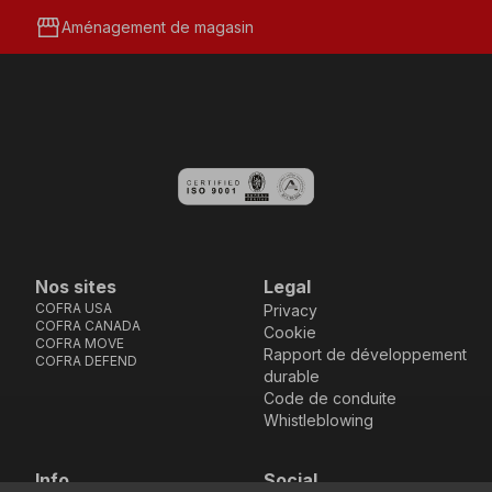
storefront
Aménagement de magasin
Nos sites
Legal
COFRA USA
Privacy
COFRA CANADA
Cookie
COFRA MOVE
Rapport de développement
COFRA DEFEND
durable
Code de conduite
Whistleblowing
Info
Social