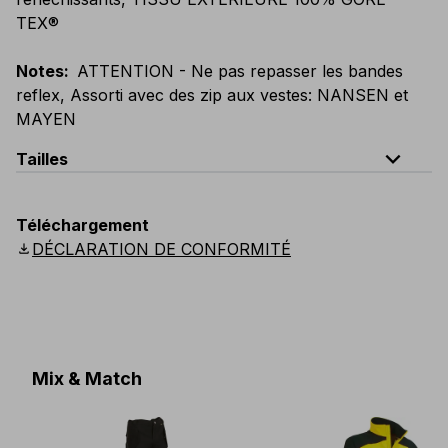
TEX®
Notes
:
ATTENTION - Ne pas repasser les bandes
reflex, Assorti avec des zip aux vestes: NANSEN et
MAYEN
expand_less
Tailles
EU
:
44
-
64
E
:
46
-
66
F
:
42
-
62
D
:
44
-
64
Téléchargement
Scandinavian
:
44
-
64
UK
:
35
-
50
US
:
35
-
50
download
DÉCLARATION DE CONFORMITÉ
Mix & Match