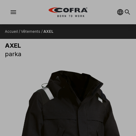
menu
Accueil
/
Vêtements
/
AXEL
AXEL
parka