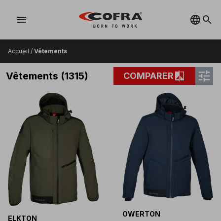
menu
Accueil
/
Vêtements
tune
compare
Vêtements (1315)
COMPARER
OWERTON
ELKTON