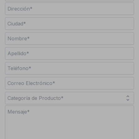
unfold_more
Categoría de Producto*