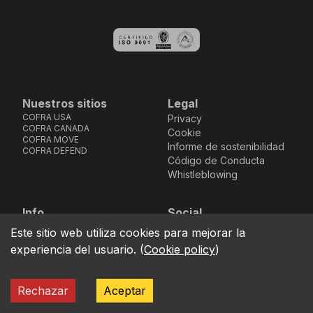
Nuestros sitios
Legal
COFRA USA
Privacy
COFRA CANADA
Cookie
COFRA MOVE
Informe de sostenibilidad
COFRA DEFEND
Código de Conducta
Whistleblowing
Info
Social
Via dell’Euro 53-57-59,
Facebook
Instagram
Youtube
LinkedIn
Este sitio web utiliza cookies para mejorar la
location_on
76121 Barletta - BT -
experiencia del usuario.
(
Cookie policy
)
ITALIA
call
+39.0883.341411
Rechazar
Aceptar
COFRA S.r.l. Partita Iva IT02850580727