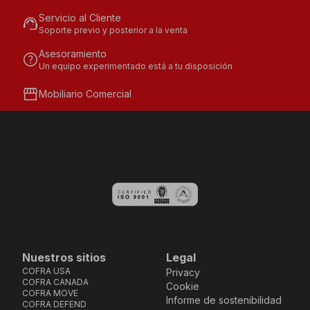
Servicio al Cliente
support_agent
Soporte previo y posterior a la venta
Asesoramiento
help
Un equipo experimentado está a tu disposición
storefront
Mobiliario Comercial
Nuestros sitios
Legal
COFRA USA
Privacy
COFRA CANADA
Cookie
COFRA MOVE
Informe de sostenibilidad
COFRA DEFEND