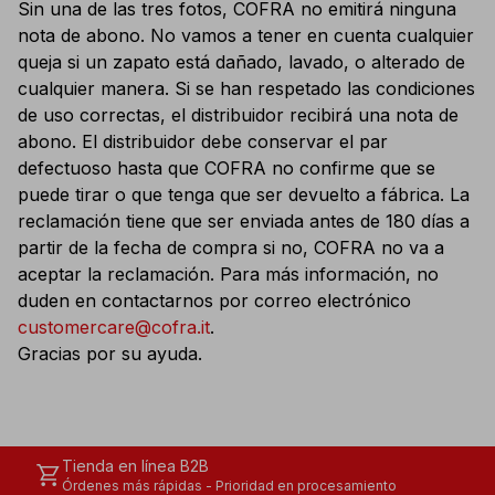
Sin una de las tres fotos, COFRA no emitirá ninguna
nota de abono. No vamos a tener en cuenta cualquier
queja si un zapato está dañado, lavado, o alterado de
cualquier manera. Si se han respetado las condiciones
de uso correctas, el distribuidor recibirá una nota de
abono. El distribuidor debe conservar el par
defectuoso hasta que COFRA no confirme que se
puede tirar o que tenga que ser devuelto a fábrica. La
reclamación tiene que ser enviada antes de 180 días a
partir de la fecha de compra si no, COFRA no va a
aceptar la reclamación. Para más información, no
duden en contactarnos por correo electrónico
customercare@cofra.it
.
Gracias por su ayuda.
Tienda en línea B2B
shopping_cart
Órdenes más rápidas - Prioridad en procesamiento