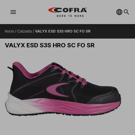
menu
Inicio
/
Calzado
/
VALYX ESD S3S HRO SC FO SR
VALYX ESD S3S HRO SC FO SR