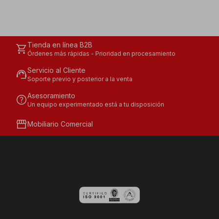
Tienda en línea B2B
shopping_cart
Órdenes más rápidas - Prioridad en procesamiento
Servicio al Cliente
support_agent
Soporte previo y posterior a la venta
Asesoramiento
help
Un equipo experimentado está a tu disposición
storefront
Mobiliario Comercial