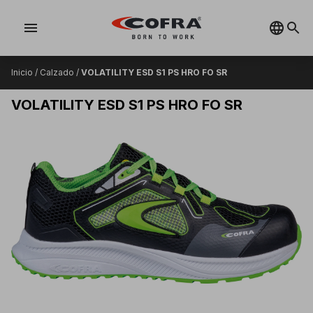
menu
Inicio
/
Calzado
/
VOLATILITY ESD S1 PS HRO FO SR
VOLATILITY ESD S1 PS HRO FO SR