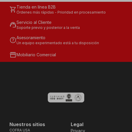
Tienda en línea B2B
shopping_cart
Órdenes más rápidas - Prioridad en procesamiento
Servicio al Cliente
support_agent
Soporte previo y posterior a la venta
Asesoramiento
help
Un equipo experimentado está a tu disposición
storefront
Mobiliario Comercial
Nuestros sitios
Legal
COFRA USA
Privacy