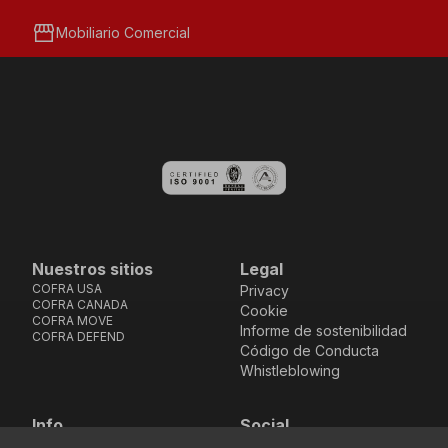
storefront
Mobiliario Comercial
Nuestros sitios
Legal
COFRA USA
Privacy
COFRA CANADA
Cookie
COFRA MOVE
Informe de sostenibilidad
COFRA DEFEND
Código de Conducta
Whistleblowing
Info
Social
Via dell’Euro 53-57-59,