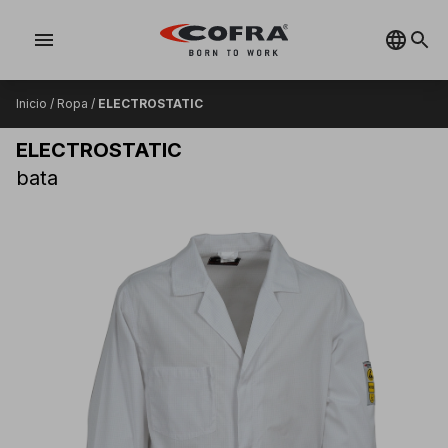
menu
Inicio
/
Ropa
/
ELECTROSTATIC
ELECTROSTATIC
bata