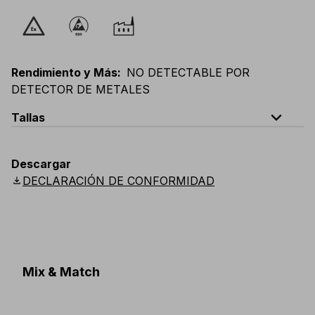
Rendimiento y Más
:
NO DETECTABLE POR
DETECTOR DE METALES
expand_less
Tallas
EU
:
S
-
3XL
E
:
XS
-
2XL
F
:
S
-
3XL
D
:
S
-
3XL
Descargar
Scandinavian
:
S
-
3XL
UK
:
S
-
3XL
US
:
S
-
3XL
download
DECLARACIÓN DE CONFORMIDAD
Mix & Match