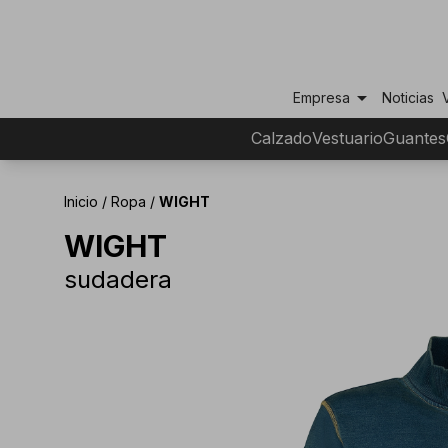
arrow_drop_down
Empresa
Noticias
Calzado
Vestuario
Guantes
Inicio
/
Ropa
/
WIGHT
WIGHT
sudadera