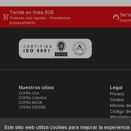
Tienda en línea B2B
Servi
shopping_cart
support_agent
Órdenes más rápidas - Prioridad en
Soport
procesamiento
Nuestros sitios
Legal
COFRA USA
Privacy
COFRA CANADA
Cookie
COFRA MOVE
Informe de
COFRA DEFEND
Código de
Whistleblo
Este sitio web utiliza cookies para mejorar la experiencia 
COFRA S.r.l. Partita Iva IT02850580727