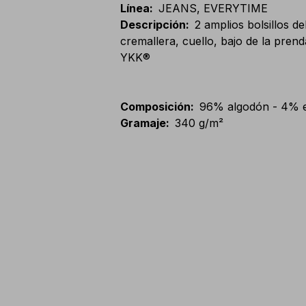
Línea
:
JEANS, EVERYTIME
Descripción
:
2 amplios bolsillos de
cremallera, cuello, bajo de la pren
YKK®
Composición
:
96% algodón - 4% e
Gramaje
:
340 g/m²