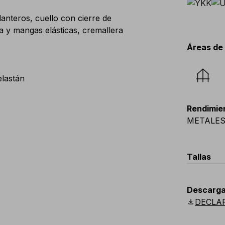
lanteros, cuello con cierre de
da y mangas elásticas, cremallera
Áreas de
lastán
Rendimie
METALE
Tallas
EU
:
44
-
Descarga
Scandina
download
DECLA