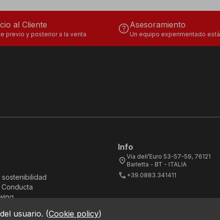
cio al Cliente
Asesoramiento
help
e previo y posterior a la venta
Un equipo experimentado está 
Info
Via dell’Euro 53-57-59, 76121
location_on
Barletta - BT - ITALIA
call
+39.0883.341411
 sostenibilidad
 Conducta
wing
del usuario.
(
Cookie policy
)