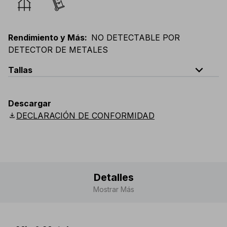
Rendimiento y Más
:
NO DETECTABLE POR
DETECTOR DE METALES
expand_less
Tallas
EU
:
44
-
64
E
:
38
-
58
F
:
38
-
58
D
:
44
-
64
Descargar
Scandinavian
:
C44
-
C64
UK
:
30
-
46
US
:
30
-
46
download
DECLARACIÓN DE CONFORMIDAD
Detalles
Mostrar Más