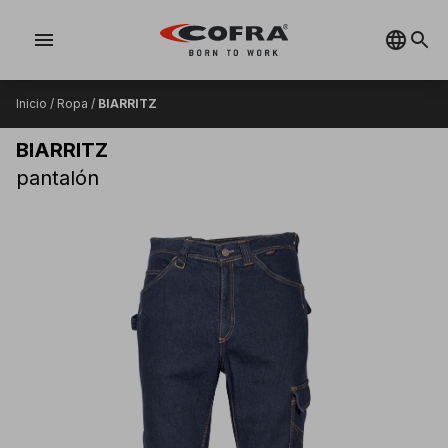
menu
Inicio
/
Ropa
/
BIARRITZ
BIARRITZ
pantalón