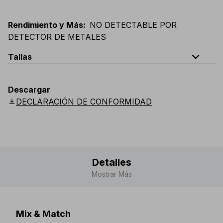
Rendimiento y Más
:
NO DETECTABLE POR
DETECTOR DE METALES
expand_less
Tallas
EU
:
44
-
64
E
:
38
-
58
F
:
38
-
58
D
:
44
-
64
Descargar
Scandinavian
:
C44
-
C64
UK
:
30
-
46
US
:
30
-
46
download
DECLARACIÓN DE CONFORMIDAD
Detalles
Mostrar Más
Mix & Match