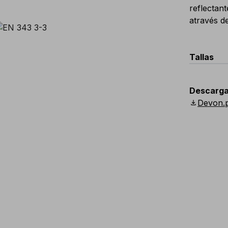
reflectan
através 
Tallas
EU
:
44
-
Descarga
Scandina
download
Devon.