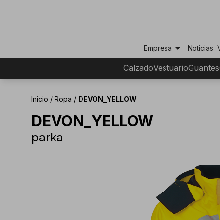
arrow_drop_down
Empresa
Noticias
Calzado
Vestuario
Guantes
Inicio
/
Ropa
/
DEVON_YELLOW
DEVON_YELLOW
parka