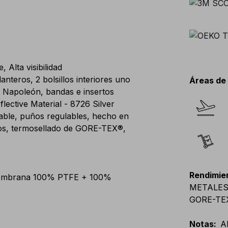
 Alta visibilidad
lanteros, 2 bolsillos interiores uno
Áreas de
os Napoleón, bandas e insertos
ective Material - 8726 Silver
able, puños regulables, hecho en
s, termosellado de GORE-TEX®,
Rendimie
membrana 100% PTFE + 100%
METALES,
GORE-TE
Notas
:
A