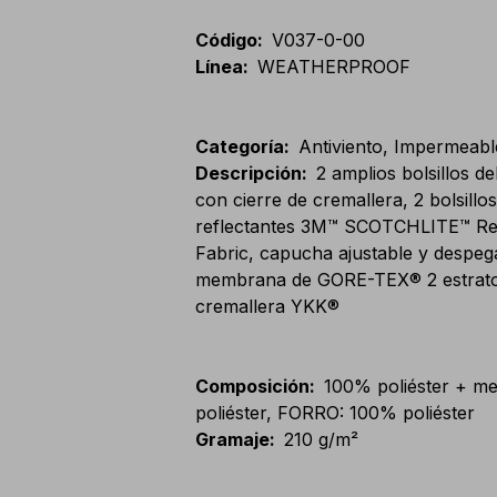
Código
:
V037-0-00
Línea
:
WEATHERPROOF
Categoría
:
Antiviento, Impermeable,
Descripción
:
2 amplios bolsillos de
con cierre de cremallera, 2 bolsill
reflectantes 3M™ SCOTCHLITE™ Refl
Fabric, capucha ajustable y despeg
membrana de GORE-TEX® 2 estrato
cremallera YKK®
Composición
:
100% poliéster + 
poliéster, FORRO: 100% poliéster
Gramaje
:
210 g/m²