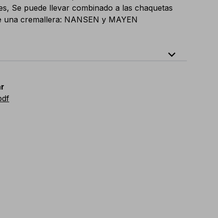
tes, Se puede llevar combinado a las chaquetas
de una cremallera: NANSEN y MAYEN
expand_less
64
E
:
46
-
66
F
:
42
-
62
D
:
44
-
64
r
vian
:
44
-
64
UK
:
35
-
50
US
:
35
-
50
pdf