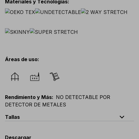
Materiales y Tecnologías
:
Áreas de uso
:
Rendimiento y Más
:
NO DETECTABLE POR
DETECTOR DE METALES
expand_less
Tallas
EU
:
44
-
64
E
:
38
-
58
F
:
38
-
58
D
:
44
-
64
Descargar