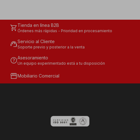
Tienda en línea B2B
shopping_cart
Órdenes más rápidas - Prioridad en procesamiento
Servicio al Cliente
support_agent
Soporte previo y posterior a la venta
Asesoramiento
help
Un equipo experimentado está a tu disposición
storefront
Mobiliario Comercial