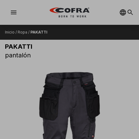
menu
Inicio
/
Ropa
/
PAKATTI
PAKATTI
pantalón