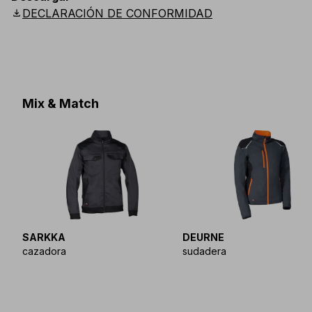
Scandinavian
:
C44
-
C64
UK
:
30
-
46
US
:
30
-
46
download
DECLARACIÓN DE CONFORMIDAD
Mix & Match
SARKKA
DEURNE
cazadora
sudadera