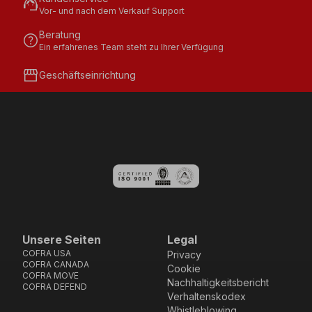
support_agent
Vor- und nach dem Verkauf Support
Beratung
help
Ein erfahrenes Team steht zu Ihrer Verfügung
storefront
Geschäftseinrichtung
Unsere Seiten
Legal
COFRA USA
Privacy
COFRA CANADA
Cookie
COFRA MOVE
Nachhaltigkeitsbericht
COFRA DEFEND
Verhaltenskodex
Whistleblowing