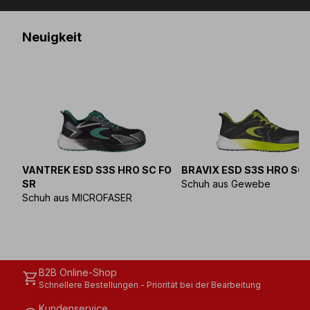
Neuigkeit
VANTREK ESD S3S HRO SC FO
BRAVIX ESD S3S HRO SC 
SR
Schuh aus Gewebe
Schuh aus MICROFASER
B2B Online-Shop
shopping_cart
Schnellere Bestellungen - Priorität bei der Bearbeitung
Kundenservice