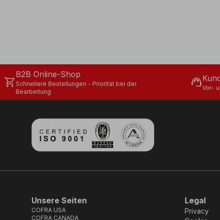
B2B Online-Shop
Kund
shopping_cart
support_agent
Schnellere Bestellungen - Priorität bei der
Vor- 
Bearbeitung
Unsere Seiten
Legal
COFRA USA
Privacy
COFRA CANADA