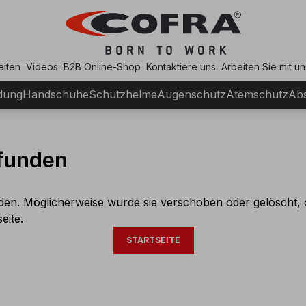
eiten
Videos
B2B Online-Shop
Kontaktiere uns
Arbeiten Sie mit un
dung
Handschuhe
Schutzhelme
Augenschutz
Atemschutz
Abs
efunden
den. Möglicherweise wurde sie verschoben oder gelöscht, 
eite.
STARTSEITE