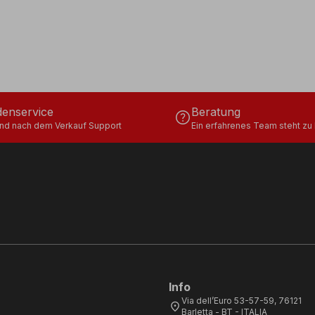
enservice
Beratung
help
und nach dem Verkauf Support
Ein erfahrenes Team steht zu 
Info
Via dell’Euro 53-57-59, 76121
location_on
Barletta - BT - ITALIA