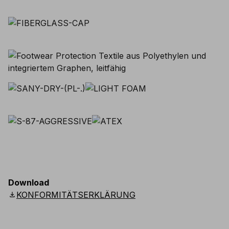
Download
download
KONFORMITÄTSERKLÄRUNG