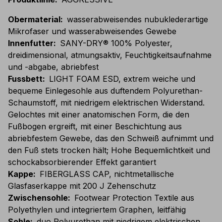
Obermaterial
:
wasserabweisendes nubuklederartige
Mikrofaser und wasserabweisendes Gewebe
Innenfutter
:
SANY-DRY® 100% Polyester,
dreidimensional, atmungsaktiv, Feuchtigkeitsaufnahme
und -abgabe, abriebfest
Fussbett
:
LIGHT FOAM ESD, extrem weiche und
bequeme Einlegesohle aus duftendem Polyurethan-
Schaumstoff, mit niedrigem elektrischen Widerstand.
Gelochtes mit einer anatomischen Form, die den
Fußbogen ergreift, mit einer Beschichtung aus
abriebfestem Gewebe, das den Schweiß aufnimmt und
den Fuß stets trocken hält; Hohe Bequemlichtkeit und
schockabsorbierender Effekt garantiert
Kappe
:
FIBERGLASS CAP, nichtmetallische
Glasfaserkappe mit 200 J Zehenschutz
Zwischensohle
:
Footwear Protection Textile aus
Polyethylen und integriertem Graphen, leitfähig
Sohle
:
duo Polyurethan mit niedrigem elektrischen