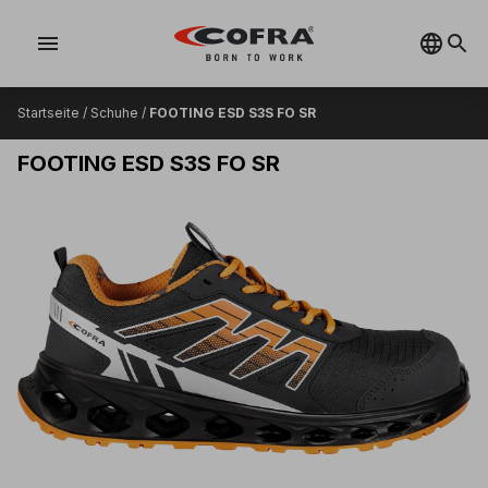
menu
Startseite
/
Schuhe
/
FOOTING ESD S3S FO SR
FOOTING ESD S3S FO SR