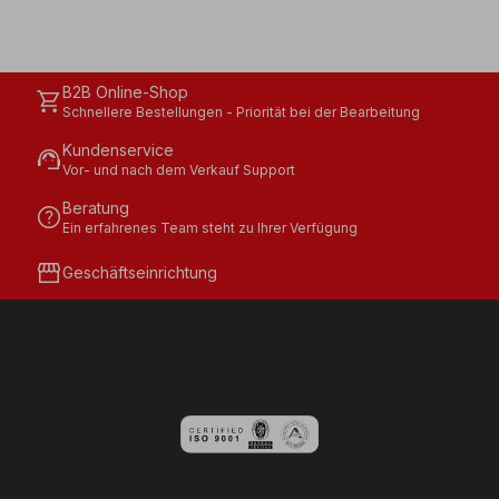
B2B Online-Shop
shopping_cart
Schnellere Bestellungen - Priorität bei der Bearbeitung
Kundenservice
support_agent
Vor- und nach dem Verkauf Support
Beratung
help
Ein erfahrenes Team steht zu Ihrer Verfügung
storefront
Geschäftseinrichtung