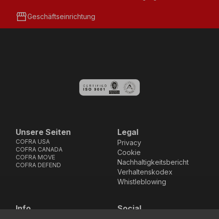
storefront
Geschäftseinrichtung
Unsere Seiten
Legal
COFRA USA
Privacy
COFRA CANADA
Cookie
COFRA MOVE
Nachhaltigkeitsbericht
COFRA DEFEND
Verhaltenskodex
Whistleblowing
Info
Social
Via dell’Euro 53-57-59,