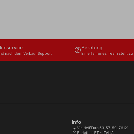
enservice
Beratung
help
und nach dem Verkauf Support
Ein erfahrenes Team steht zu 
Info
Via dell’Euro 53-57-59, 76121
location_on
Barletta - BT - ITALIA