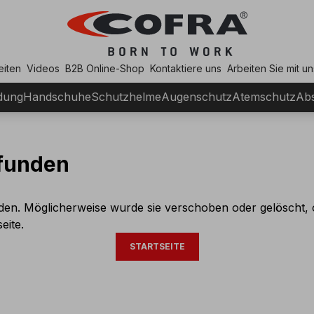
eiten
Videos
B2B Online-Shop
Kontaktiere uns
Arbeiten Sie mit un
dung
Handschuhe
Schutzhelme
Augenschutz
Atemschutz
Abs
efunden
den. Möglicherweise wurde sie verschoben oder gelöscht, 
eite.
STARTSEITE