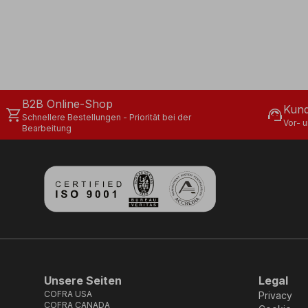
B2B Online-Shop
Kund
shopping_cart
support_agent
Schnellere Bestellungen - Priorität bei der
Vor- 
Bearbeitung
Unsere Seiten
Legal
COFRA USA
Privacy
COFRA CANADA