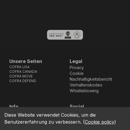
Unsere Seiten
Legal
COFRA USA
Privacy
COFRA CANADA
Cookie
COFRA MOVE
Nachhaltigkeitsbericht
COFRA DEFEND
Verhaltenskodex
Whistleblowing
Info
Social
Via dell’Euro 53-57-59,
Facebook
Instagram
Youtube
LinkedIn
Diese Website verwendet Cookies, um die
location_on
76121 Barletta - BT -
Benutzererfahrung zu verbessern.
(
Cookie policy
)
ITALIA
call
+39.0883.341411