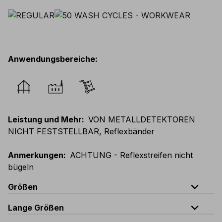
Anwendungsbereiche
:
Leistung und Mehr
:
VON METALLDETEKTOREN
NICHT FESTSTELLBAR, Reflexbänder
Anmerkungen
:
ACHTUNG - Reflexstreifen nicht
bügeln
expand_less
Größen
expand_less
Lange Größen
EU
:
44
-
64
E
:
38
-
58
F
:
38
-
58
D
:
44
-
64