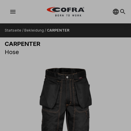
menu
Startseite
/
Bekleidung
/
CARPENTER
CARPENTER
Hose