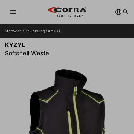
menu
Startseite
/
Bekleidung
/
KYZYL
KYZYL
Softshell Weste