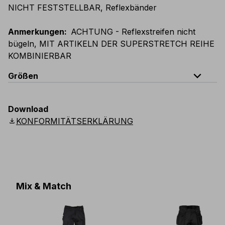
NICHT FESTSTELLBAR, Reflexbänder
Anmerkungen
:
ACHTUNG - Reflexstreifen nicht
bügeln, MIT ARTIKELN DER SUPERSTRETCH REIHE
KOMBINIERBAR
expand_less
Größen
EU
:
44
-
64
E
:
46
-
66
F
:
42
-
62
D
:
44
-
64
Download
Scandinavian
:
44
-
64
UK
:
35
-
50
US
:
35
-
50
download
KONFORMITÄTSERKLÄRUNG
Mix & Match