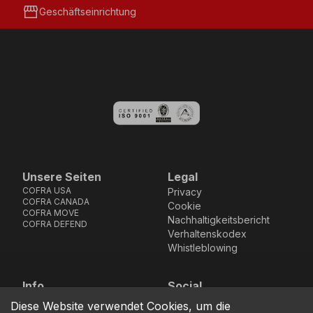
storefront
Geschäftseinrichtung
Unsere Seiten
Legal
COFRA USA
Privacy
COFRA CANADA
Cookie
COFRA MOVE
Nachhaltigkeitsbericht
COFRA DEFEND
Verhaltenskodex
Whistleblowing
Info
Social
Via dell’Euro 53-57-59,
Facebook
Instagram
Youtube
LinkedIn
Diese Website verwendet Cookies, um die
location_on
76121 Barletta - BT -