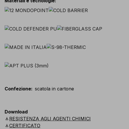
Materiali e tecnologie
:
Confezione
:
scatola in cartone
Download
download
RESISTENZA AGLI AGENTI CHIMICI
download
CERTIFICATO