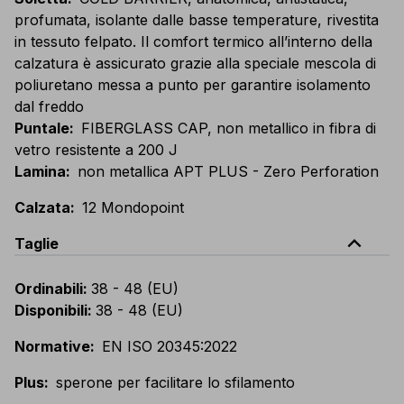
profumata, isolante dalle basse temperature, rivestita
in tessuto felpato. Il comfort termico all’interno della
calzatura è assicurato grazie alla speciale mescola di
poliuretano messa a punto per garantire isolamento
dal freddo
Puntale
:
FIBERGLASS CAP, non metallico in fibra di
vetro resistente a 200 J
Lamina
:
non metallica APT PLUS - Zero Perforation
Calzata
:
12 Mondopoint
expand_less
Taglie
Ordinabili
:
38 - 48 (EU)
Disponibili
:
38 - 48 (EU)
Normative
:
EN ISO 20345:2022
Plus
:
sperone per facilitare lo sfilamento