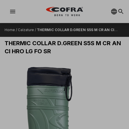
menu
Home
/
Calzature
/
THERMIC COLLAR D.GREEN S5S M CR AN CI
HRO LG FO SR
THERMIC COLLAR D.GREEN S5S M CR AN
CI HRO LG FO SR