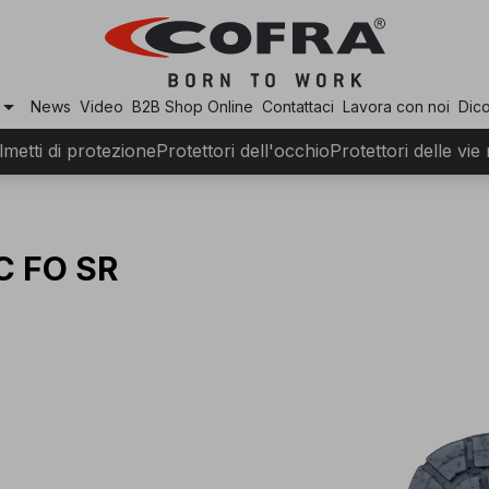
row_drop_down
News
Video
B2B Shop Online
Contattaci
Lavora con noi
Dico
lmetti di protezione
Protettori dell'occhio
Protettori delle vie
C FO SR