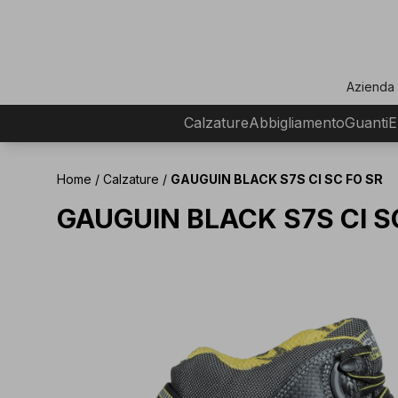
ar
Azienda
Calzature
Abbigliamento
Guanti
E
Home
/
Calzature
/
GAUGUIN BLACK S7S CI SC FO SR
GAUGUIN BLACK S7S CI S