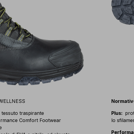
 WELLNESS
Normativ
e tessuto traspirante
Plus
:
pro
rmance Comfort Footwear
lo sfilame
e
Perform