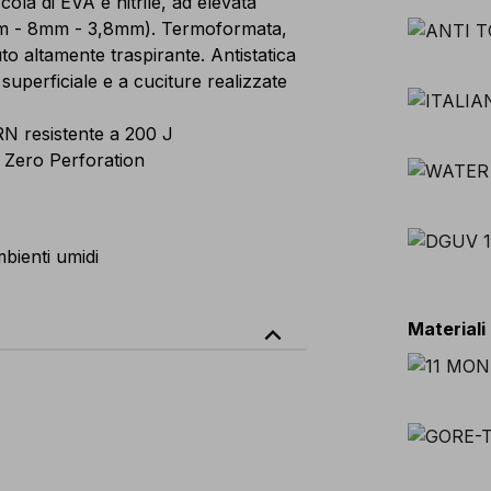
la di EVA e nitrile, ad elevata
mm - 8mm - 3,8mm). Termoformata,
uto altamente traspirante. Antistatica
superficiale e a cuciture realizzate
N resistente a 200 J
 Zero Perforation
bienti umidi
expand_less
Materiali