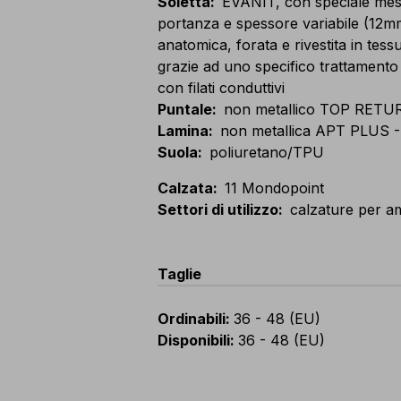
Soletta
:
EVANIT, con speciale mesco
portanza e spessore variabile (12
anatomica, forata e rivestita in tess
grazie ad uno specifico trattamento 
con filati conduttivi
Puntale
:
non metallico TOP RETUR
Lamina
:
non metallica APT PLUS -
Suola
:
poliuretano/TPU
Calzata
:
11 Mondopoint
Settori di utilizzo
:
calzature per am
Taglie
Ordinabili
:
36 - 48 (EU)
Disponibili
:
36 - 48 (EU)