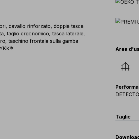
ori, cavallo rinforzato, doppia tasca
ita, taglio ergonomico, tasca laterale,
ro, taschino frontale sulla gamba
p YKK®
Area d'u
Performa
DETECT
Taglie
EU
:
44
-
Downloa