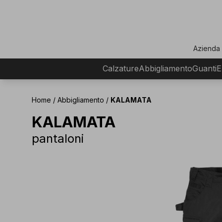
ar
Azienda
Calzature
Abbigliamento
Guanti
E
Home
/
Abbigliamento
/
KALAMATA
KALAMATA
pantaloni