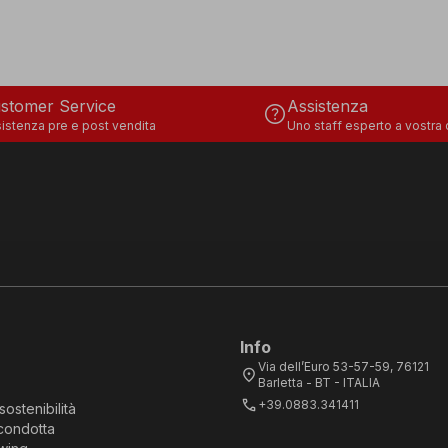
stomer Service
Assistenza
help
istenza pre e post vendita
Uno staff esperto a vostra
Info
Via dell’Euro 53-57-59, 76121
location_on
Barletta - BT - ITALIA
call
+39.0883.341411
sostenibilità
condotta