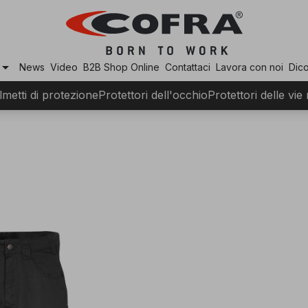
row_drop_down
News
Video
B2B Shop Online
Contattaci
Lavora con noi
Dico
lmetti di protezione
Protettori dell'occhio
Protettori delle vie