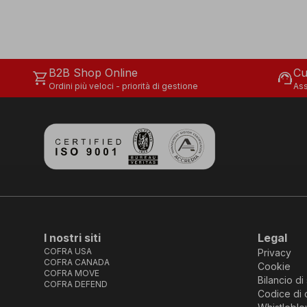
B2B Shop Online
Cu
shopping_cart
support_agent
Ordini più veloci - priorità di gestione
Ass
I nostri siti
Legal
COFRA USA
Privacy
COFRA CANADA
Cookie
COFRA MOVE
Bilancio di 
COFRA DEFEND
Codice di 