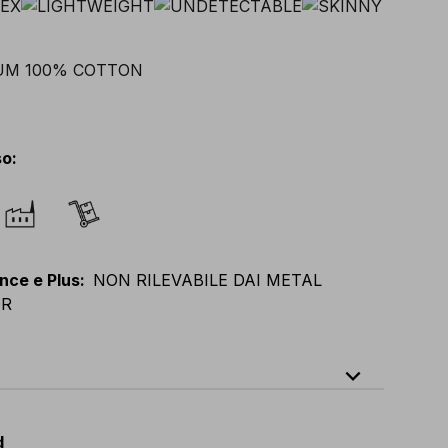
so
:
nce e Plus
:
NON RILEVABILE DAI METAL
OR
expand_less
64
E
:
38
-
58
F
:
38
-
58
D
:
44
-
64
d